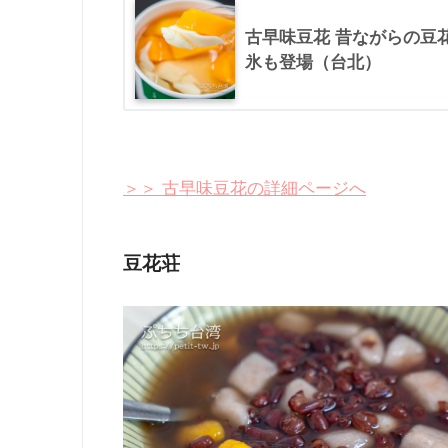
古早味豆花 昔ながらの豆
氷も登場（台北）
＞＞ 古早味豆花の詳細ページへ
豆花荘