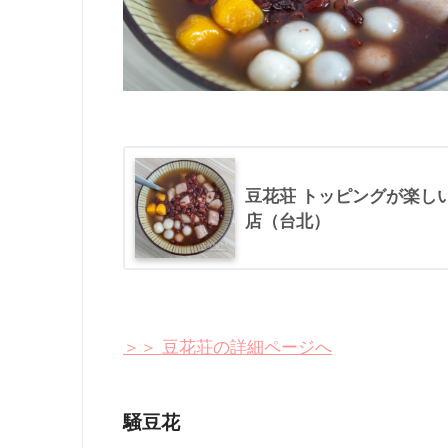
豆花荘 トッピングが楽し
店（台北）
＞＞ 豆花荘の詳細ページへ
騒豆花