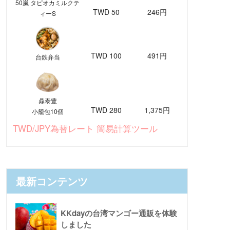
50嵐 タピオカミルクテ
TWD 50
246円
ィーS
TWD 100
491円
台鉄弁当
鼎泰豊
TWD 280
1,375円
小籠包10個
TWD/JPY為替レート 簡易計算ツール
最新コンテンツ
KKdayの台湾マンゴー通販を体験
しました