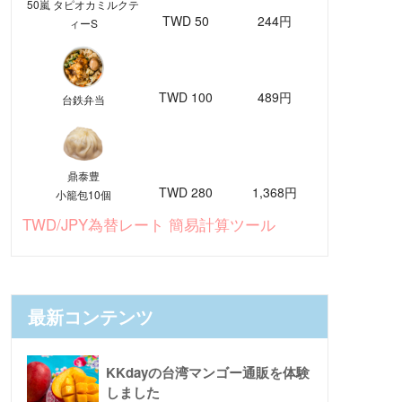
50嵐 タピオカミルクテ
TWD 50
244円
ィーS
TWD 100
489円
台鉄弁当
鼎泰豊
TWD 280
1,368円
小籠包10個
TWD/JPY為替レート 簡易計算ツール
最新コンテンツ
KKdayの台湾マンゴー通販を体験
しました