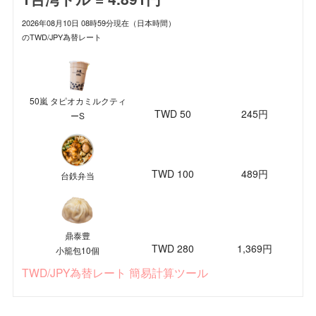
2026年08月10日 08時59分現在（日本時間）
のTWD/JPY為替レート
50嵐 タピオカミルクティ
TWD 50
245円
ーS
TWD 100
489円
台鉄弁当
鼎泰豊
TWD 280
1,369円
小籠包10個
TWD/JPY為替レート 簡易計算ツール