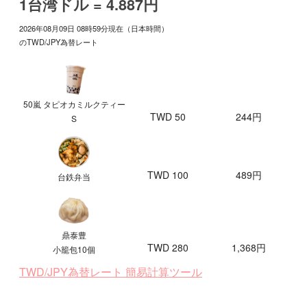
1台湾ドル = 4.887円
2026年08月09日 08時59分現在（日本時間）
のTWD/JPY為替レート
50嵐 タピオカミルクティー
TWD 50
244円
S
TWD 100
489円
台鉄弁当
鼎泰豊
TWD 280
1,368円
小籠包10個
TWD/JPY為替レート 簡易計算ツール