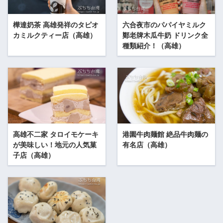
樺達奶茶 高雄発祥のタピオ
六合夜市のパパイヤミルク
カミルクティー店（高雄）
鄭老牌木瓜牛奶 ドリンク全
種類紹介！（高雄）
高雄不二家 タロイモケーキ
港園牛肉麺館 絶品牛肉麺の
が美味しい！地元の人気菓
有名店（高雄）
子店（高雄）