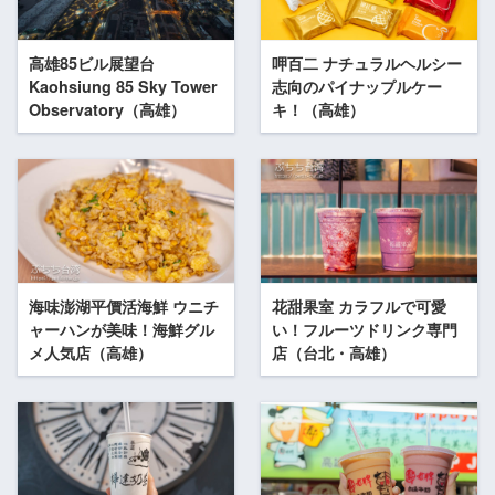
高雄85ビル展望台
呷百二 ナチュラルヘルシー
Kaohsiung 85 Sky Tower
志向のパイナップルケー
Observatory（高雄）
キ！（高雄）
海味澎湖平價活海鮮 ウニチ
花甜果室 カラフルで可愛
ャーハンが美味！海鮮グル
い！フルーツドリンク専門
メ人気店（高雄）
店（台北・高雄）