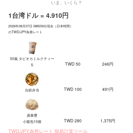
いま、いくら？
1台湾ドル = 4.910円
2026年08月07日 08時59分現在（日本時間）
のTWD/JPY為替レート
50嵐 タピオカミルクティー
TWD 50
246円
S
TWD 100
491円
台鉄弁当
鼎泰豊
TWD 280
1,375円
小籠包10個
TWD/JPY為替レート 簡易計算ツール