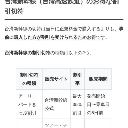
台湾新幹線（台湾高速鉄道）のお得な割
引切符
台湾新幹線の切符は当日に正規料金で購入するよりも、
事
前に購入した方が割引を受けられる
ためお得です。
台湾新幹線の割引切符
の種類は以下の2つ。
割引切符
割引
販売サイト
販売期間
の種類
率
アーリー
最大
発売開始
台湾新幹線
バードき
35％
日〜乗車日
公式
っぷ割引
割引
の5日前
ツアー・チ