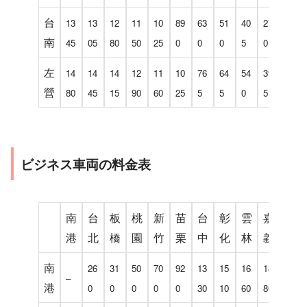
台
13
13
12
11
10
89
63
51
40
27
–
南
45
05
80
50
25
0
0
0
5
0
左
14
14
14
12
11
10
76
64
54
39
13
營
80
45
15
90
60
25
5
5
0
5
5
ビジネス車両の料金表
南
台
板
桃
新
苗
台
彰
雲
嘉
台
港
北
橋
園
竹
栗
中
化
林
義
南
南
26
31
50
70
92
13
15
16
18
22
–
港
0
0
0
0
0
30
10
60
80
90