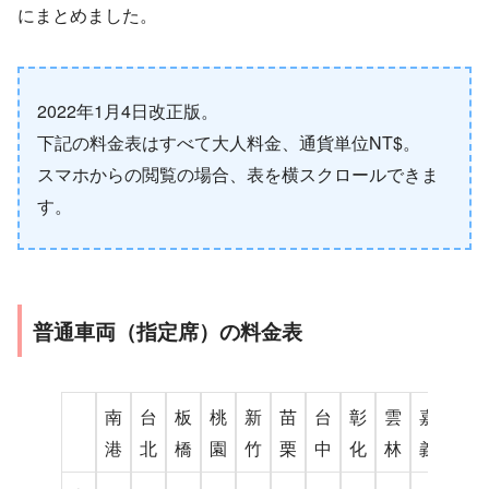
にまとめました。
2022年1月4日改正版。
下記の料金表はすべて大人料金、通貨単位NT$。
スマホからの閲覧の場合、表を横スクロールできま
す。
普通車両（指定席）の料金表
南
台
板
桃
新
苗
台
彰
雲
嘉
台
港
北
橋
園
竹
栗
中
化
林
義
南