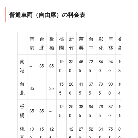
普通車両（自由席）の料金表
南
台
板
桃
新
苗
台
彰
雲
嘉
台
港
北
橋
園
竹
栗
中
化
林
義
南
南
19
32
46
72
84
94
10
13
–
35
65
港
0
0
5
5
0
0
85
45
台
15
28
41
67
79
90
10
13
35
–
35
北
5
0
5
5
5
0
45
05
板
12
25
38
64
76
87
10
12
65
35
–
橋
5
0
5
5
5
0
15
80
桃
19
15
12
12
27
52
64
75
89
11
–
園
0
5
5
5
0
0
5
5
0
50