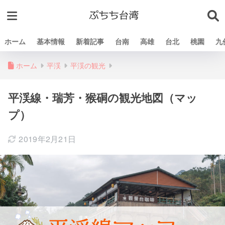
ホーム
基本情報
新着記事
台南
高雄
台北
桃園
九
ホーム
平渓
平渓の観光
平渓線・瑞芳・猴硐の観光地図（マッ
プ）
2019年2月21日