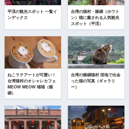
平渓の観光スポット 一覧イ
台湾の猫村・猴硐（ホウト
ンデックス
ン）猫に癒される人気観光
スポット（平渓）
ねこラテアートが可愛い！
台湾の猴硐猫村 現地で出会
台湾猫村のオシャレカフェ
った猫の写真（ギャラリ
MEOW MEOW 喵喵（猴
ー）
硐）