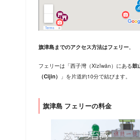
。
旗津島までのアクセス方法はフェリー
フェリーは「西子灣（Xīzǐwān）にある
鼓
」を片道約10分で結びます。
（Cijin）
旗津島 フェリーの料金