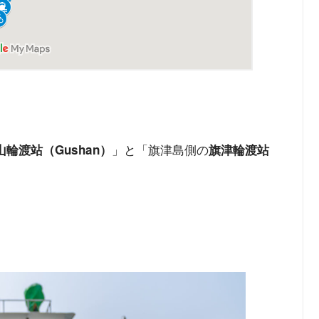
」と「旗津島側の
山輪渡站（Gushan）
旗津輪渡站