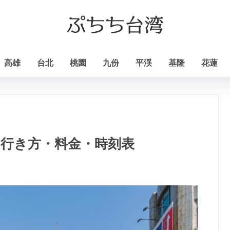
高雄
台北
桃園
九份
平渓
基隆
花蓮
 行き方・料金・時刻表