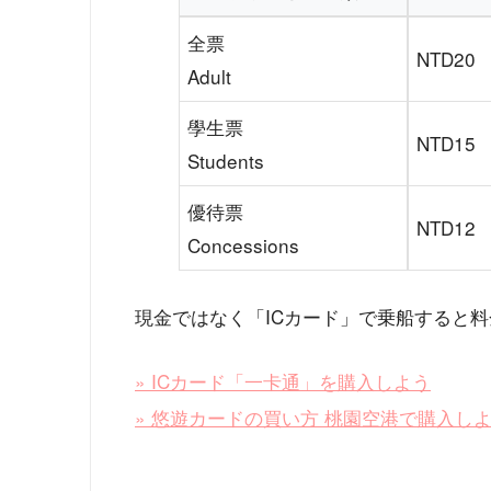
全票
NTD20
Adult
學生票
NTD15
Students
優待票
NTD12
Concessions
現金ではなく「ICカード」で乗船すると
» ICカード「一卡通」を購入しよう
» 悠遊カードの買い方 桃園空港で購入し