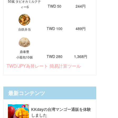
50嵐 タピオカミルクテ
TWD 50
244円
ィーS
TWD 100
489円
台鉄弁当
鼎泰豊
TWD 280
1,368円
小籠包10個
TWD/JPY為替レート 簡易計算ツール
最新コンテンツ
KKdayの台湾マンゴー通販を体験
しました