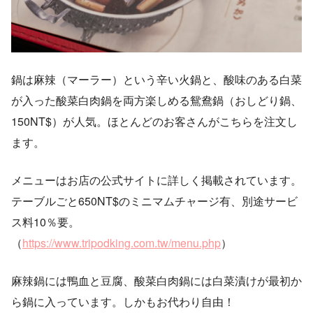
鍋は麻辣（マーラー）という辛い火鍋と、酸味のある白菜
が入った酸菜白肉鍋を両方楽しめる鴛鴦鍋（おしどり鍋、
150NT$）が人気。ほとんどのお客さんがこちらを注文し
ます。
メニューはお店の公式サイトに詳しく掲載されています。
テーブルごと650NT$のミニマムチャージ有、別途サービ
ス料10％要。
（
https://www.tripodking.com.tw/menu.php
）
麻辣鍋には鴨血と豆腐、酸菜白肉鍋には白菜漬けが最初か
ら鍋に入っています。しかもお代わり自由！