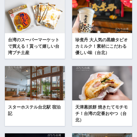
台湾のスーパーマーケット
珍煮丹 大人気の黒糖タピオ
で買える！貰って嬉しい台
カミルク！素材にこだわる
湾プチ土産
優しい味（台北）
スターホステル台北駅 宿泊
天津蔥抓餅 焼きたてモチモ
記
チ！台湾の定番おやつ（台
北）