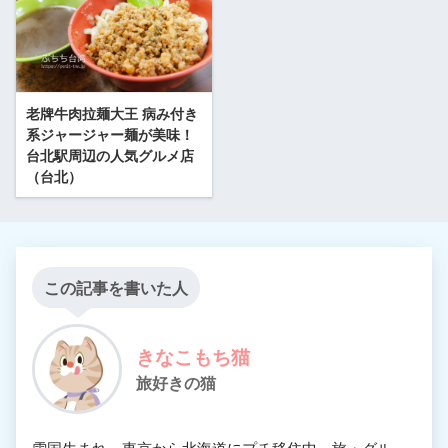
老牌牛肉拉麺大王 病み付き
系ジャージャー麺が美味！
台北駅周辺の人気グルメ店
（台北）
この記事を書いた人
きなこもち猫
旅好きの猫
雪国生まれ。東京から北海道にプチ移住中。旅・グル