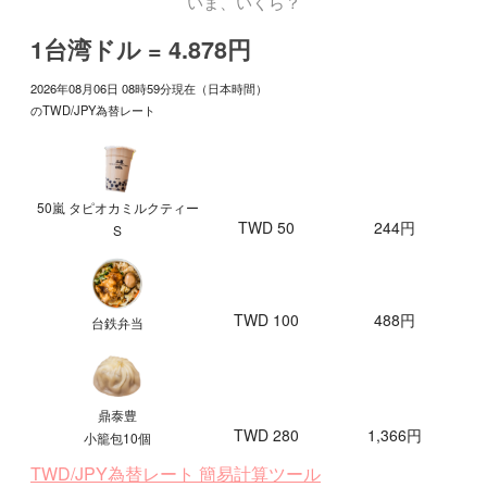
いま、いくら？
1台湾ドル = 4.878円
2026年08月06日 08時59分現在（日本時間）
のTWD/JPY為替レート
50嵐 タピオカミルクティー
TWD 50
244円
S
TWD 100
488円
台鉄弁当
鼎泰豊
TWD 280
1,366円
小籠包10個
TWD/JPY為替レート 簡易計算ツール