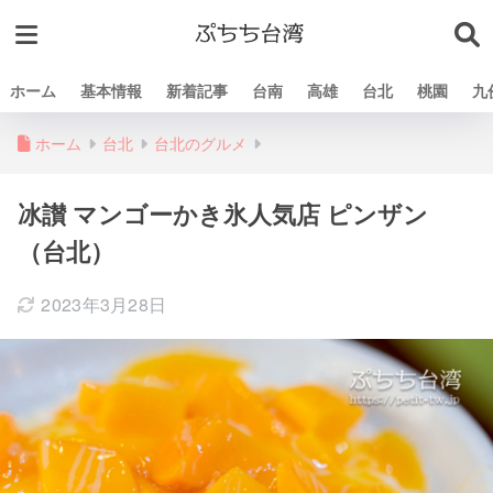
ホーム
基本情報
新着記事
台南
高雄
台北
桃園
九
ホーム
台北
台北のグルメ
冰讃 マンゴーかき氷人気店 ピンザン
（台北）
2023年3月28日