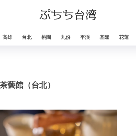
高雄
台北
桃園
九份
平渓
基隆
花蓮
な茶藝館（台北）