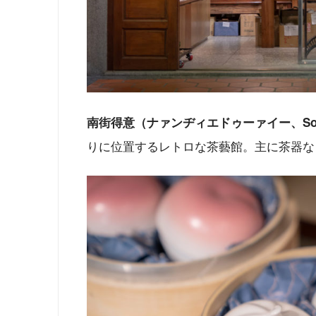
南街得意（ナァンヂィエドゥーァイー、South Str
りに位置するレトロな茶藝館。主に茶器な