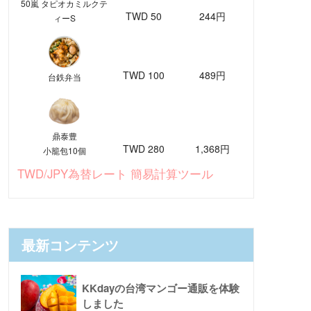
50嵐 タピオカミルクテ
TWD 50
244円
ィーS
TWD 100
489円
台鉄弁当
鼎泰豊
TWD 280
1,368円
小籠包10個
TWD/JPY為替レート 簡易計算ツール
最新コンテンツ
KKdayの台湾マンゴー通販を体験
しました