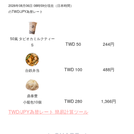
2026年08月06日 08時59分現在（日本時間）
のTWD/JPY為替レート
50嵐 タピオカミルクティー
TWD 50
244円
S
TWD 100
488円
台鉄弁当
鼎泰豊
TWD 280
1,366円
小籠包10個
TWD/JPY為替レート 簡易計算ツール