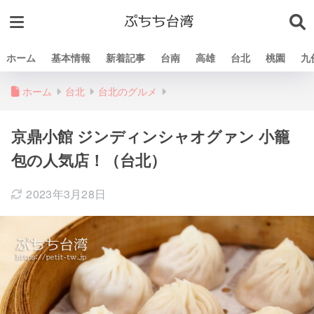
ホーム
基本情報
新着記事
台南
高雄
台北
桃園
九
ホーム
台北
台北のグルメ
京鼎小館 ジンディンシャオグァン 小籠
包の人気店！（台北）
2023年3月28日