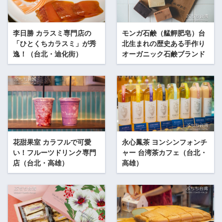
李日勝 カラスミ専門店の
モンガ石鹸（艋舺肥皂）台
「ひとくちカラスミ」が秀
北生まれの歴史ある手作り
逸！（台北・迪化街）
オーガニック石鹸ブランド
花甜果室 カラフルで可愛
永心鳳茶 ヨンシンフォンチ
い！フルーツドリンク専門
ャー 台湾茶カフェ（台北・
店（台北・高雄）
高雄）