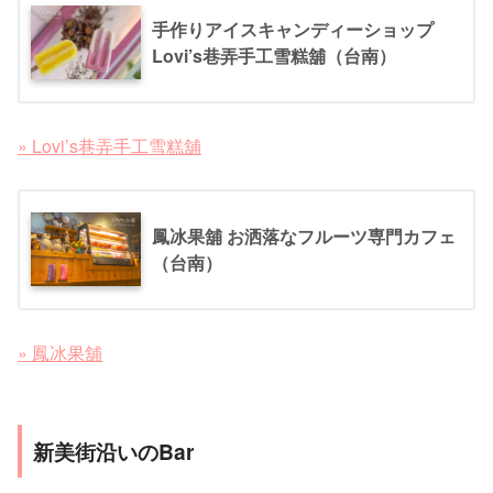
手作りアイスキャンディーショップ
Lovi’s巷弄手工雪糕舖（台南）
» Lovi’s巷弄手工雪糕舖
鳳冰果舖 お洒落なフルーツ専門カフェ
（台南）
» 鳳冰果舖
新美街沿いのBar