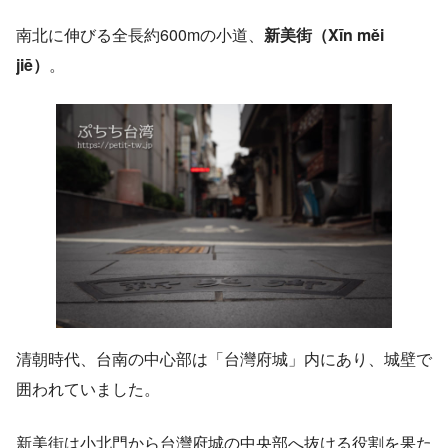
南北に伸びる全長約600mの小道、
新美街（Xīn měi
jiē）
。
清朝時代、台南の中心部は「台灣府城」内にあり、城壁で
囲われていました。
新美街は小北門から台灣府城の中央部へ抜ける役割を果た