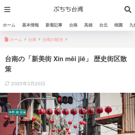
ホーム
基本情報
新着記事
台南
高雄
台北
桃園
九
ホーム
台南
台南の観光
台南の「新美街 Xīn měi jiē」 歴史街区散
策
2023年3月20日