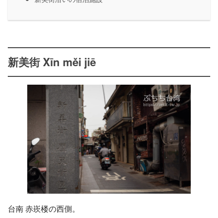
新美街 Xīn měi jiē
台南 赤崁楼の西側。