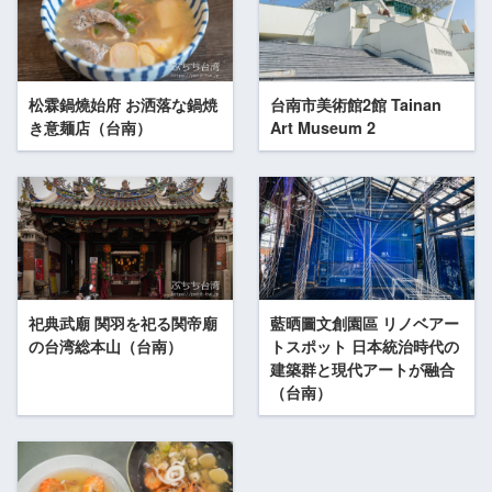
松霖鍋燒始府 お洒落な鍋焼
台南市美術館2館 Tainan
き意麺店（台南）
Art Museum 2
祀典武廟 関羽を祀る関帝廟
藍晒圖文創園區 リノベアー
の台湾総本山（台南）
トスポット 日本統治時代の
建築群と現代アートが融合
（台南）