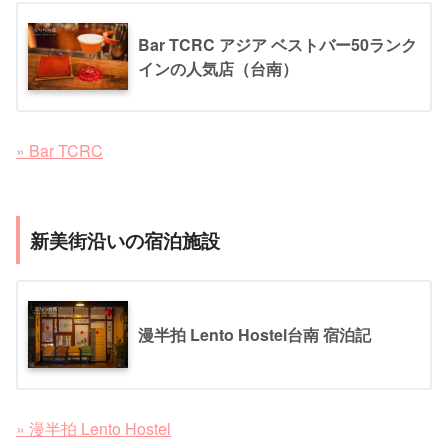
Bar TCRC アジア ベストバー50ランク
インの人気店（台南）
» Bar TCRC
新美街沿いの宿泊施設
漫半拍 Lento Hostel台南 宿泊記
» 漫半拍 Lento Hostel