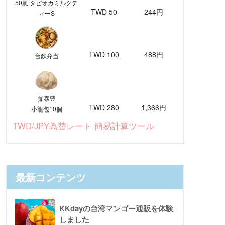
50嵐 タピオカミルクテ
TWD 50
244円
ィーS
TWD 100
488円
台鉄弁当
鼎泰豊
TWD 280
1,366円
小籠包10個
TWD/JPY為替レート 簡易計算ツール
最新コンテンツ
KKdayの台湾マンゴー通販を体験
しました