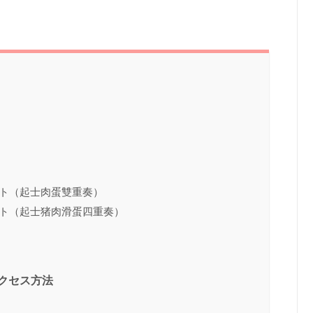
スト（起士肉蛋雙重奏）
スト（起士猪肉滑蛋四重奏）
アクセス方法