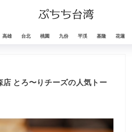
高雄
台北
桃園
九份
平渓
基隆
花蓮
林森店 とろ〜りチーズの人気トー