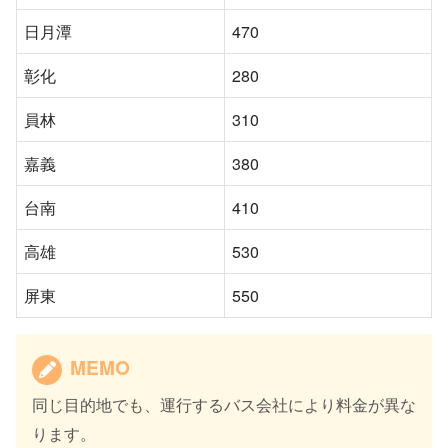
日月潭
470
彰化
280
員林
310
嘉義
380
台南
410
高雄
530
屏東
550
MEMO
同じ目的地でも、運行するバス会社により料金が異な
ります。