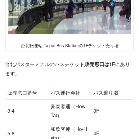
台北転運站 Taipei Bus Stationの1Fチケット売り場
台北バスターミナルのバスチケット
販売窓口は1F
にあり
ます。
販売窓口番号
バス運行会社
バス乗り場
豪泰客運（How
3-4
3F
Tai）
和欣客運（Ho-H
5-8
4F
sin）