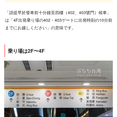
「請提早於發車前十分鐘至四樓（402、403號門）候車」
は「4F出発乗り場の402・403ゲートに出発時刻の10分前
までにお越しください」の意味です。
乗り場は2F〜4F