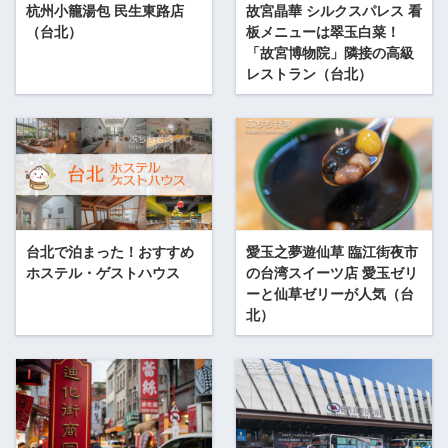
杭州小籠湯包 民生東路店
故宮晶華 シルクスパレス 看
（台北）
板メニューは翠玉白菜！
「故宮博物院」隣接の高級
レストラン（台北）
台北で泊まった！おすすめ
愛玉之夢遊仙草 臨江街夜市
ホステル・ゲストハウス
の台湾スイーツ店 愛玉ゼリ
ーと仙草ゼリーが人気（台
北）