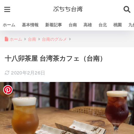
ホーム
基本情報
新着記事
台南
高雄
台北
桃園
九
ホーム
台南
台南のグルメ
十八卯茶屋 台湾茶カフェ（台南）
2020年2月26日