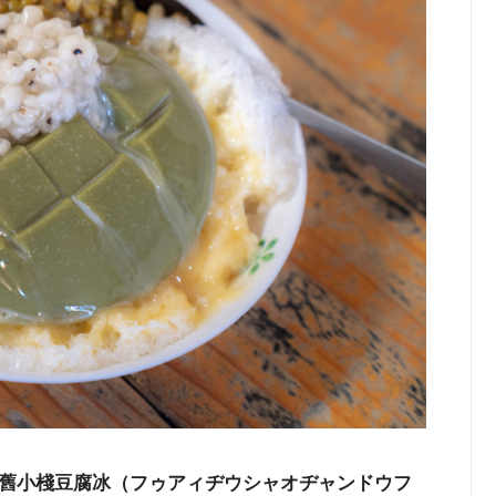
舊小棧豆腐冰（フゥアィヂウシャオヂャンドウフ