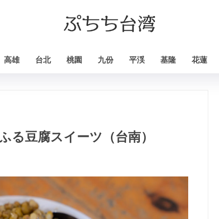
高雄
台北
桃園
九份
平渓
基隆
花蓮
るふる豆腐スイーツ（台南）