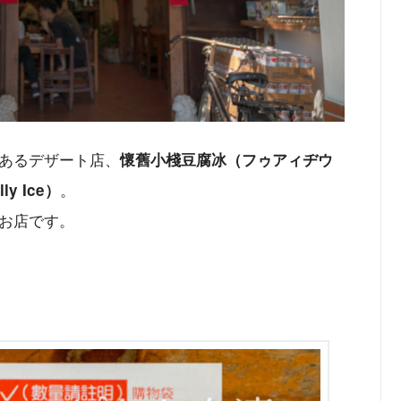
あるデザート店、
懷舊小棧豆腐冰（フゥアィヂウ
。
y Ice）
お店です。