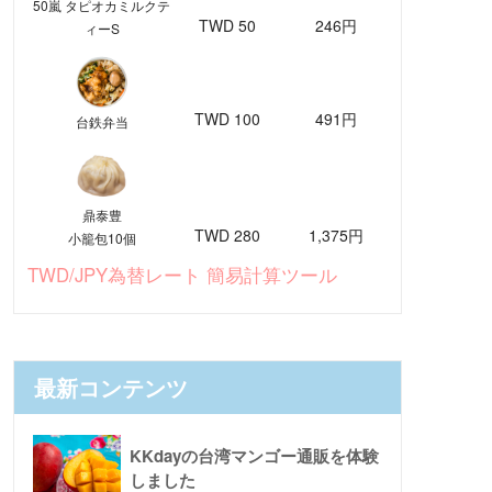
50嵐 タピオカミルクテ
TWD 50
246円
ィーS
TWD 100
491円
台鉄弁当
鼎泰豊
TWD 280
1,375円
小籠包10個
TWD/JPY為替レート 簡易計算ツール
最新コンテンツ
KKdayの台湾マンゴー通販を体験
しました