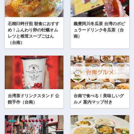
石精臼蚵仔煎 朝食におすす
義豊阿川冬瓜茶 台湾のポピ
め！ふんわり卵の牡蠣オム
ュラードリンク冬瓜茶（台
レツと椎茸スープごはん
南）
（台南）
台湾茶ドリンクスタンド 公
台南で食べる！美味しいグ
館手作（台南）
ルメ 案内マップ付き