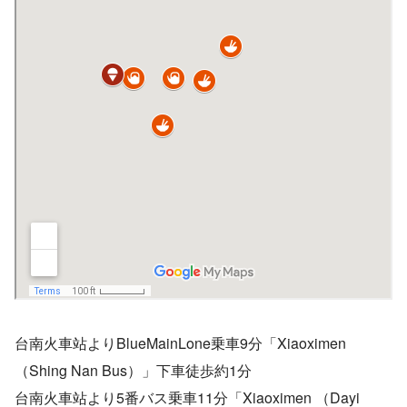
台南火車站よりBlueMainLone乗車9分「Xiaoximen
（Shing Nan Bus）」下車徒歩約1分
台南火車站より5番バス乗車11分「Xiaoximen （Dayi