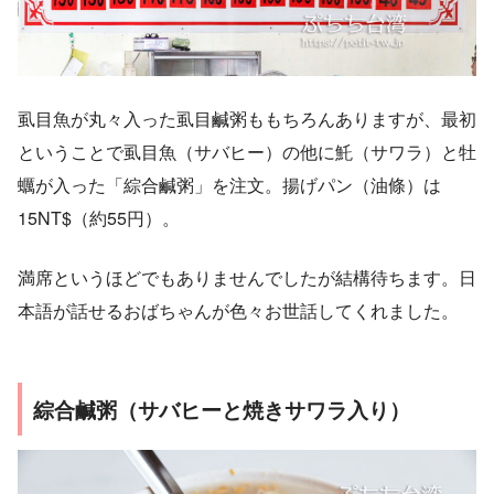
虱目魚が丸々入った虱目鹹粥ももちろんありますが、最初
ということで虱目魚（サバヒー）の他に魠（サワラ）と牡
蠣が入った「綜合鹹粥」を注文。揚げパン（油條）は
15NT$（約55円）。
満席というほどでもありませんでしたが結構待ちます。日
本語が話せるおばちゃんが色々お世話してくれました。
綜合鹹粥（サバヒーと焼きサワラ入り）