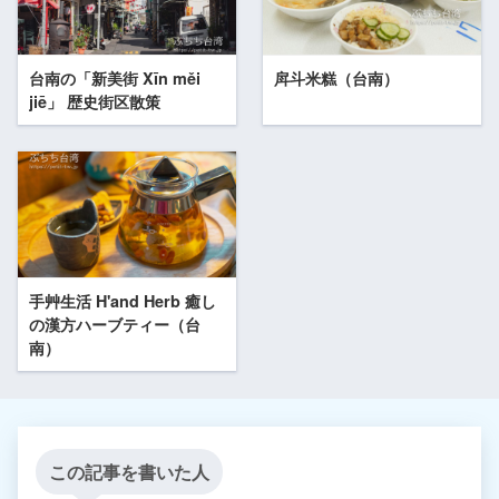
台南の「新美街 Xīn měi
戽斗米糕（台南）
jiē」 歴史街区散策
手艸生活 H'and Herb 癒し
の漢方ハーブティー（台
南）
この記事を書いた人