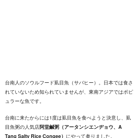
台南人のソウルフード虱目魚（サバヒー）。日本では食さ
れていないため知られていませんが、東南アジアではポピ
ュラーな魚です。
台南に来たからには1度は虱目魚を食べようと決意し、虱
目魚粥の人気店
阿堂鹹粥（アータンシエンヂョウ、A
Tang Salty Rice Congee）
にやって参りました。