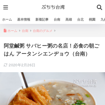
ホーム
基本情報
新着記事
台南
高雄
台北
桃園
九
ホーム
台南
台南のグルメ
阿堂鹹粥 サバヒー粥の名店！必食の朝ご
はん アータンシエンヂョウ（台南）
2020年2月26日