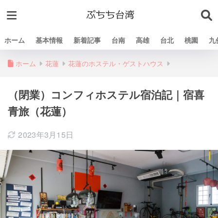
ホーム
基本情報
新着記事
台南
高雄
台北
桃園
九
ホーム
花蓮
花蓮のホステル・ゲストハウス
（閉業）コンフィホステル宿泊記｜宿喜
青旅（花蓮）
2023年3月15日