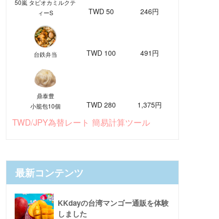
50嵐 タピオカミルクテ
TWD 50
246円
ィーS
TWD 100
491円
台鉄弁当
鼎泰豊
TWD 280
1,375円
小籠包10個
TWD/JPY為替レート 簡易計算ツール
最新コンテンツ
KKdayの台湾マンゴー通販を体験
しました