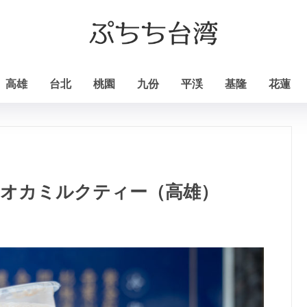
高雄
台北
桃園
九份
平渓
基隆
花蓮
ピオカミルクティー（高雄）