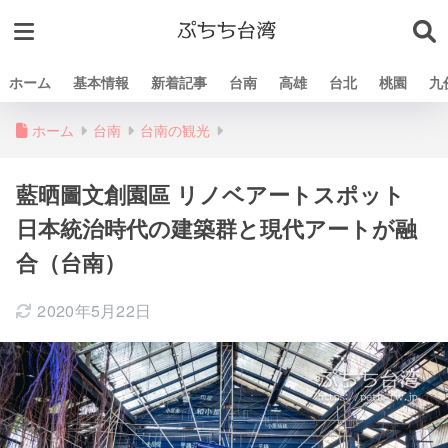
ホーム
基本情報
新着記事
台南
高雄
台北
桃園
九
ホーム
台南
台南の観光
藍晒圖文創園區 リノベアートスポット
日本統治時代の建築群と現代アートが融
合（台南）
2020年5月22日