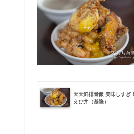
天天鮮排骨飯 美味しすぎ
えび丼（基隆）