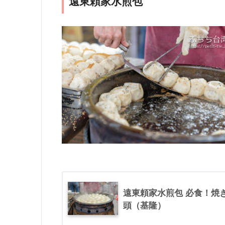
遠東頼家水煎包
遠東頼家水煎包 必食！焼
頭（基隆）