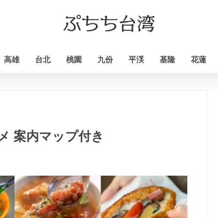
高雄
台北
桃園
九份
平渓
基隆
花蓮
メ 案内マップ付き