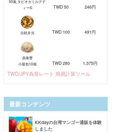
50嵐 タピオカミルクテ
TWD 50
246円
ィーS
TWD 100
491円
台鉄弁当
鼎泰豊
TWD 280
1,375円
小籠包10個
TWD/JPY為替レート 簡易計算ツール
最新コンテンツ
KKdayの台湾マンゴー通販を体験
しました