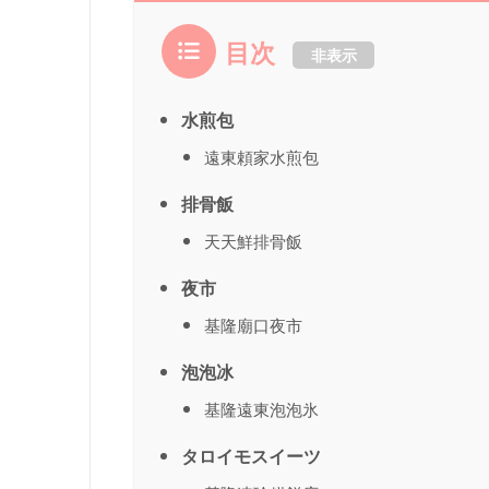
目次
非表示
水煎包
遠東頼家水煎包
排骨飯
天天鮮排骨飯
夜市
基隆廟口夜市
泡泡冰
基隆遠東泡泡氷
タロイモスイーツ