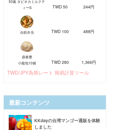
50嵐 タピオカミルクテ
TWD 50
244円
ィーS
TWD 100
488円
台鉄弁当
鼎泰豊
TWD 280
1,366円
小籠包10個
TWD/JPY為替レート 簡易計算ツール
最新コンテンツ
KKdayの台湾マンゴー通販を体験
しました