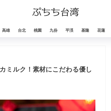
高雄
台北
桃園
九份
平渓
基隆
花蓮
オカミルク！素材にこだわる優し