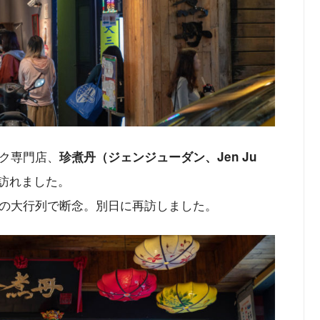
ク専門店、
珍煮丹（ジェンジューダン、Jen Ju
訪れました。
上の大行列で断念。別日に再訪しました。