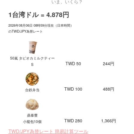
いま、いくら？
1台湾ドル = 4.878円
2026年08月06日 08時59分現在（日本時間）
のTWD/JPY為替レート
50嵐 タピオカミルクティー
TWD 50
244円
S
TWD 100
488円
台鉄弁当
鼎泰豊
TWD 280
1,366円
小籠包10個
TWD/JPY為替レート 簡易計算ツール