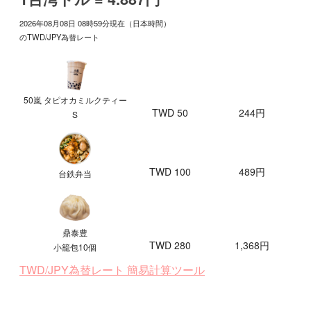
2026年08月08日 08時59分現在（日本時間）
のTWD/JPY為替レート
50嵐 タピオカミルクティー
TWD 50
244円
S
TWD 100
489円
台鉄弁当
鼎泰豊
TWD 280
1,368円
小籠包10個
TWD/JPY為替レート 簡易計算ツール