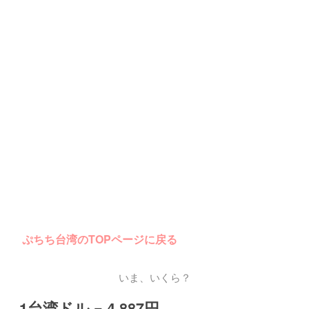
ぷちち台湾のTOPページに戻る
いま、いくら？
1台湾ドル = 4.887円