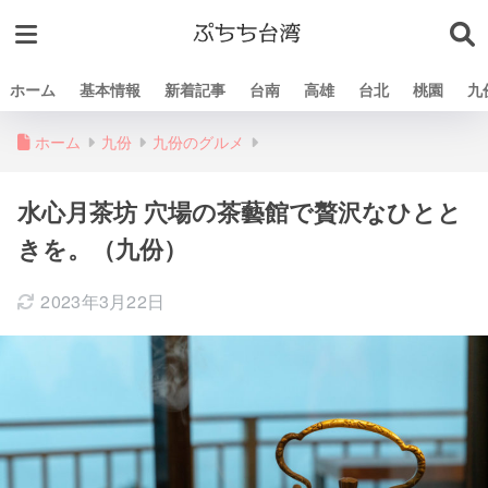
ホーム
基本情報
新着記事
台南
高雄
台北
桃園
九
ホーム
九份
九份のグルメ
水心月茶坊 穴場の茶藝館で贅沢なひとと
きを。（九份）
2023年3月22日