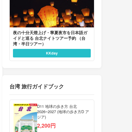
夜の十分天燈上げ・寧夏夜市を日本語ガ
イドと巡る 台北ナイトツアー予約 （台
湾・半日ツアー）
KKday
台湾 旅行ガイドブック
D11 地球の歩き方 台北
2026~2027 (地球の歩き方D ア
ジア)
2,200円