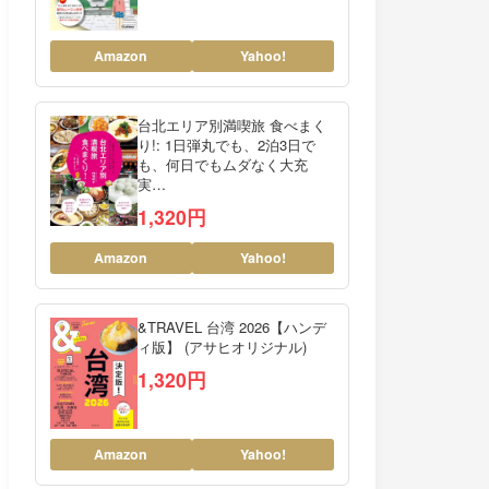
Amazon
Yahoo!
台北エリア別満喫旅 食べまく
り!: 1日弾丸でも、2泊3日で
も、何日でもムダなく大充
実…
1,320円
Amazon
Yahoo!
&TRAVEL 台湾 2026【ハンデ
ィ版】 (アサヒオリジナル)
1,320円
Amazon
Yahoo!