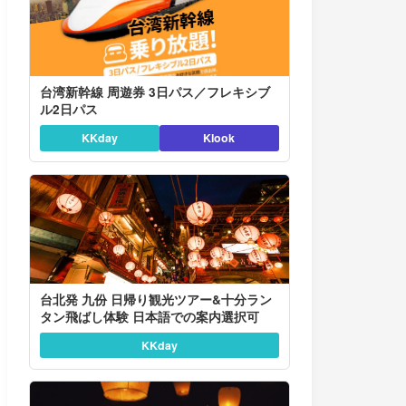
台湾新幹線 周遊券 3日パス／フレキシブ
ル2日パス
KKday
Klook
台北発 九份 日帰り観光ツアー&十分ラン
タン飛ばし体験 日本語での案内選択可
KKday