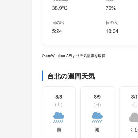
38.9℃
70%
日の出
日の入
5:24
18:34
OpenWeather APIより天気情報を取得
台北の週間天気
8/8
8/9
8/
（土）
（日）
（月
雨
雨
く