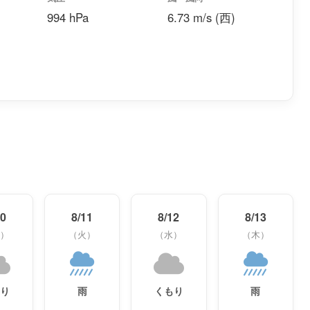
994 hPa
6.73 m/s (西)
10
8/11
8/12
8/13
）
（火）
（水）
（木）
もり
雨
くもり
雨