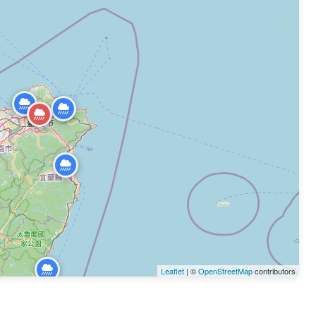
Leaflet
| ©
OpenStreetMap
contributors