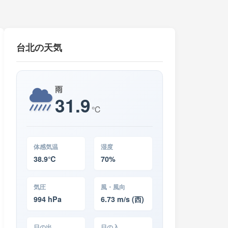
台北の天気
雨
31.9
℃
体感気温
湿度
38.9℃
70%
気圧
風・風向
994 hPa
6.73 m/s (西)
日の出
日の入