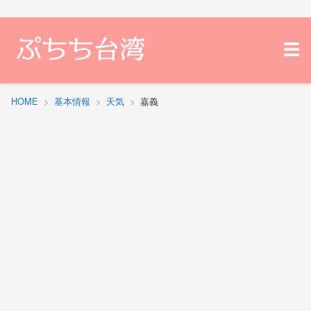
天気
☰
為替レート・計算ツール
台湾のホテル
HOME
基本情報
天気
嘉義
ライブカメラ