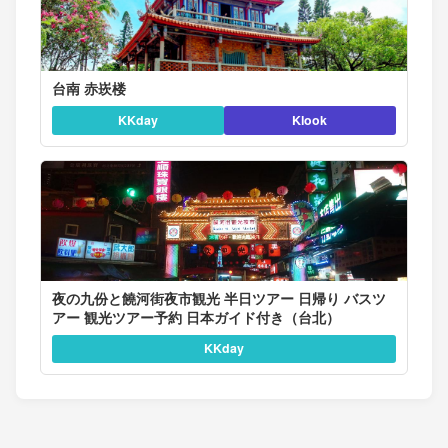
台南 赤崁楼
KKday
Klook
夜の九份と饒河街夜市観光 半日ツアー 日帰り バスツ
アー 観光ツアー予約 日本ガイド付き（台北）
KKday