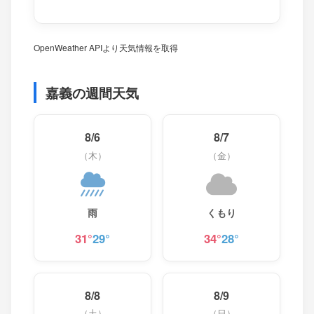
OpenWeather APIより天気情報を取得
嘉義の週間天気
8/6
8/7
（木）
（金）
雨
くもり
31°
29°
34°
28°
8/8
8/9
（土）
（日）