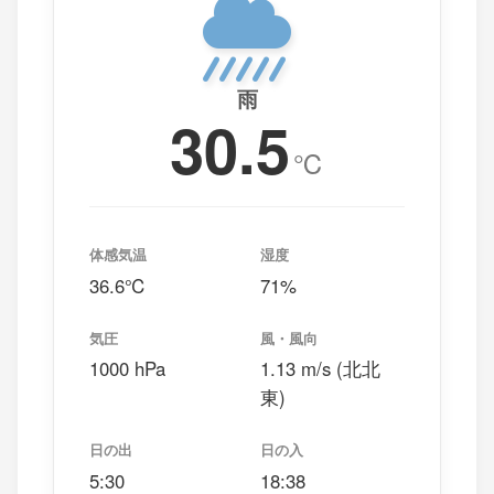
雨
30.5
℃
体感気温
湿度
36.6℃
71%
気圧
風・風向
1000 hPa
1.13 m/s (北北
東)
日の出
日の入
5:30
18:38