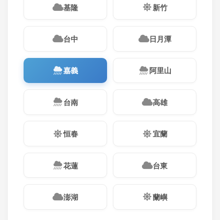
基隆
新竹
台中
日月潭
嘉義
阿里山
台南
高雄
恒春
宜蘭
花蓮
台東
澎湖
蘭嶼