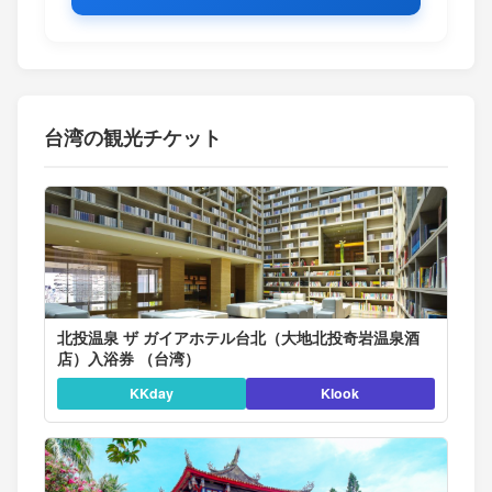
台湾の観光チケット
北投温泉 ザ ガイアホテル台北（大地北投奇岩温泉酒
店）入浴券 （台湾）
KKday
Klook